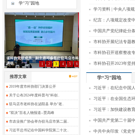
学“习”园地
学习资料 | 中央八项
纪言：八项规定改变
中国共产党纪律处分
市科协开展纪法专题教
市科协召开巡察整改
市科协召开2023年
推荐文章
学“习”园地
2019年度市科协部门决算公开
习近平：在纪念中国人
关于公布2024年度科普与“科创..
习近平：在全国生态
驻马店市老科协在泌阳县 举办“老..
习近平：加快建设教
“双决”百名人物报道--贾高峰
中国共产党第二十届
市农业推广协会举办驻马店市第二届..
习近平总书记在中国科学院第二十次..
中共中央印发《党史